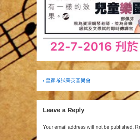
Post
Previous
‹ 皇家考試菁英音樂會
Post
navigation
is
Leave a Reply
Your email address will not be published.
Re