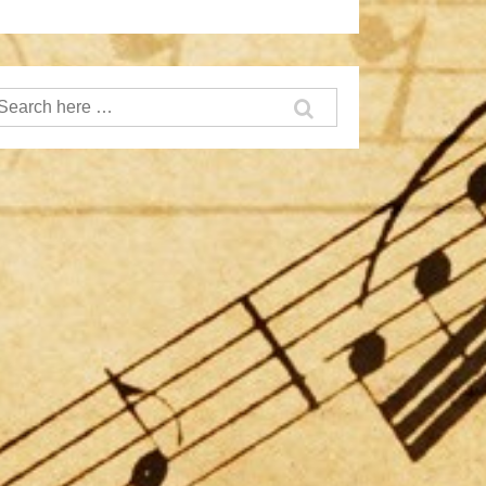
earch
or: