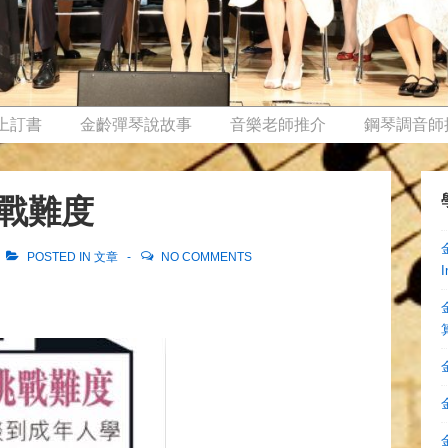
上訂書
金齡彈琴說故事
音樂老師推介
鋼琴調音師
挑戰難度
POSTED IN
文章
NO COMMENTS
I