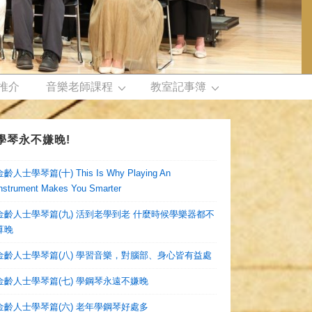
推介
音樂老師課程
教室記事簿
學琴永不嫌晚!
金齡人士學琴篇(十) This Is Why Playing An
nstrument Makes You Smarter
金齡人士學琴篇(九) 活到老學到老 什麼時候學樂器都不
算晚
金齡人士學琴篇(八) 學習音樂，對腦部、身心皆有益處
金齡人士學琴篇(七) 學鋼琴永遠不嫌晚
金齡人士學琴篇(六) 老年學鋼琴好處多