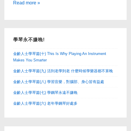
音
Read more »
樂
老
師
推
學琴永不嫌晚!
介
金齡人士學琴篇(十) This Is Why Playing An Instrument
Makes You Smarter
金齡人士學琴篇(九) 活到老學到老 什麼時候學樂器都不算晚
金齡人士學琴篇(八) 學習音樂，對腦部、身心皆有益處
金齡人士學琴篇(七) 學鋼琴永遠不嫌晚
金齡人士學琴篇(六) 老年學鋼琴好處多