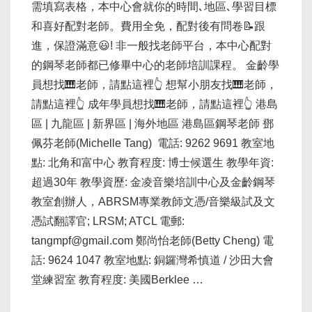
需填寫表格，本中心會就你的時間､地區､學習目標
和喜好配對老師。費用全免，配對後有問卷📝跟
進，保證滿意😃! 非一般找老師平台，本中心配對
的鋼琴老師都已修畢中心的老師培訓課程。 金齡學
員想找🎹老師，請點這裡👆 想幫小朋友找🎹老師，
請點這裡👆 成年學員想找🎹老師，請點這裡👆 港島
區 | 九龍區 | 新界區 | 海外地區 港島區鋼琴老師 鄧
佩芬老師(Michelle Tang) 電話: 9262 9691 教室地
點: 北角和富中心 教育程度: 博士候選生 教學年資:
超過30年 教學資歷: 金凌音樂培訓中心及金齡鋼琴
教室創辦人，ABRSM專業教師文憑/音樂級試及文
憑試翻譯官; LRSM; ATCL 電郵:
tangmpf@gmail.com 鄭尚怡老師(Betty Cheng) 電
話: 9624 1047 教室地點: 銅鑼灣希慎道 / 沙田大會
堂練習室 教育程度: 美國Berklee …