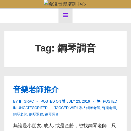
↓
Main
Skip
MENU
to
Navigation
Main
Content
Tag:
鋼琴調音
音樂老師推介
BY
GRAC
POSTED ON
JULY 23, 2019
POSTED
IN UNCATEGORIZED
TAGGED WITH
私人鋼琴老師
,
聲樂老師
,
鋼琴老師
,
鋼琴課程
,
鋼琴調音
無論是小朋友､成人､或是金齡，想找鋼琴老師，只