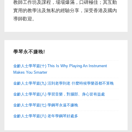
教師工作坊及課程，場場爆滿，口碑極佳；其互動
實用的教學法及無私的經驗分享，深受香港及國內
導師歡迎。
學琴永不嫌晚!
金齡人士學琴篇(十) This Is Why Playing An Instrument
Makes You Smarter
金齡人士學琴篇(九) 活到老學到老 什麼時候學樂器都不算晚
金齡人士學琴篇(八) 學習音樂，對腦部、身心皆有益處
金齡人士學琴篇(七) 學鋼琴永遠不嫌晚
金齡人士學琴篇(六) 老年學鋼琴好處多