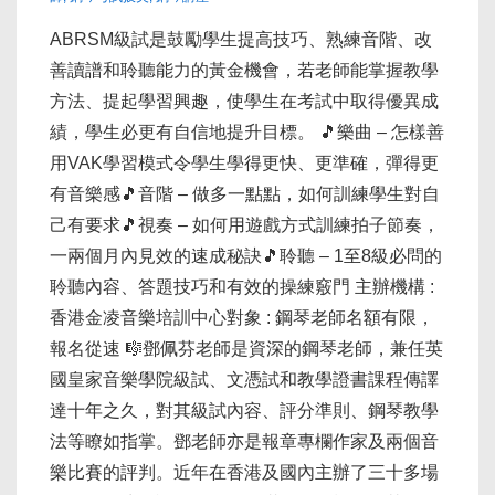
ABRSM級試是鼓勵學生提高技巧、熟練音階、改
善讀譜和聆聽能力的黃金機會，若老師能掌握教學
方法、提起學習興趣，使學生在考試中取得優異成
績，學生必更有自信地提升目標。 🎵樂曲 – 怎樣善
用VAK學習模式令學生學得更快、更準確，彈得更
有音樂感🎵音階 – 做多一點點，如何訓練學生對自
己有要求🎵視奏 – 如何用遊戲方式訓練拍子節奏，
一兩個月內見效的速成秘訣🎵聆聽 – 1至8級必問的
聆聽內容、答題技巧和有效的操練竅門 主辦機構 :
香港金凌音樂培訓中心對象 : 鋼琴老師名額有限，
報名從速 🎼鄧佩芬老師是資深的鋼琴老師，兼任英
國皇家音樂學院級試、文憑試和教學證書課程傳譯
達十年之久，對其級試內容、評分準則、鋼琴教學
法等瞭如指掌。鄧老師亦是報章專欄作家及兩個音
樂比賽的評判。近年在香港及國內主辦了三十多場