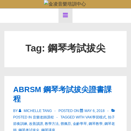
↓
Main
Skip
MENU
to
Navigation
Main
Content
Tag:
鋼琴考試拔尖
ABRSM 鋼琴考試拔尖證書課
程
BY
MICHELLE TANG
POSTED ON
MAY 6, 2018
POSTED IN
音樂老師課程
TAGGED WITH
VAK學習模式
,
拍子
節奏訓練
,
改善讀譜
,
教學方法
,
鄧佩芬
,
金齡學琴
,
鋼琴教學
,
鋼琴老
師
,
鋼琴考試拔尖
,
鋼琴講座