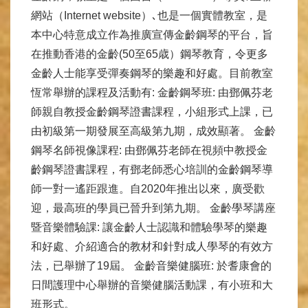
網站（Internet website）､也是一個實體教室，是
本中心特意成立作為推廣宣傳金齡鋼琴的平台，旨
在推動香港的金齡(50至65歳）鋼琴教育，令更多
金齡人士能享受彈奏鋼琴的樂趣和好處。目前教室
恆常舉辦的課程及活動有: 金齡鋼琴班: 由鄧佩芬老
師親自教授金齡鋼琴證書課程，小組形式上課，已
由初級第一期發展至高級第九期，成效顯著。 金齡
鋼琴名師視像課程: 由鄧佩芬老師在視頻中教授金
齡鋼琴證書課程，有鄧老師悉心培訓的金齡鋼琴導
師一對一遙距跟進。自2020年推出以來，廣受歡
迎，最高班的學員已晉升到第九期。 金齡學琴講座
暨音樂體驗課: 讓金齡人士認識和體驗學琴的樂趣
和好處、介紹適合的教材和針對成人學琴的有效方
法，已舉辦了19屆。 金齡音樂健腦班: 於耆康會的
日間護理中心舉辦的音樂健腦活動課，有小班和大
班形式。