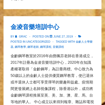
金凌音樂培訓中心
BY
GRAC
POSTED ON
JUNE 27, 2019
POSTED IN UNCATEGORIZED
TAGGED WITH
金齡人士學樂
器
,
鋼琴教學
,
鋼琴老師
,
鋼琴課程
,
音樂課程
金齡鋼琴教室於2016年由鄧佩芬老師在香港成立，
2017年註冊為金凌音樂培訓中心，2020年在知識
產權署取得「金齡鋼琴」為註冊商標。中心致力為
50歳以上的金齡人士提供優質鋼琴教育，使已退休
或半退休人士都可享受彈琴的樂趣和益處。疫情期
間更發展網上名師視像課程，除香港以外，成功將
金齡鋼琴課程推展至英、美、加、澳、星、馬、台
等地的華人。 中心成立以來得到報章、雜誌和電視