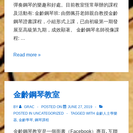
彈奏鋼琴的樂趣和好處。目前教室恆常舉辦的課程
及活動有: 金齡鋼琴班: 由鄧佩芬老師親自教授金齡
鋼琴證書課程，小組形式上課，已由初級第一期發
展至高級第九期，成效顯著。 金齡鋼琴名師視像課
程: …
關
Read more »
於
我
們
金齡鋼琴教室
BY
GRAC
POSTED ON
JUNE 27, 2019
POSTED IN UNCATEGORIZED
TAGGED WITH
金齡人士學樂
器
,
金齡學琴
,
鋼琴課程
金齡鋼琴教室是一個面書（Facebook）專頁､互聯