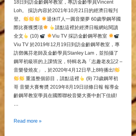
18日到訪金齡鋼琴教室，專訪金齡學員Vincent
Loh。 採訪內容於2021年10月21日的經濟日報刋
登。
退休IT人一圓音樂夢 60歲學鋼琴國
際比賽獲獎項
請點這裡於經濟日報網站閱讀
全文
(10)
Viu TV 採訪金齡鋼琴教室
Viu TV 於2019年12月19日到訪金齡鋼琴教室，專
訪鄧佩芬老師及金齡學員Stanley Lam，並拍攝了
鋼琴初級班的上課情況，特輯名為「志趣老友記2 –
音樂發燒友」，於2020年4月12日早上8時播出!
重溫整個節目，請點這裡
(9) 73歲鋼琴初
哥 音樂大賽奪奬 2019年8月19日頭條日報 報導金
齡鋼琴教室學員在國際聯校音樂大賽中創下佳績!
…
傳
Read more »
媒