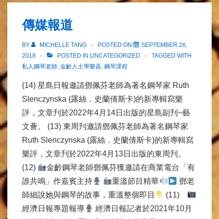
傳媒報道
BY
MICHELLE TANG
POSTED ON
SEPTEMBER 26,
2018
POSTED IN UNCATEGORIZED
TAGGED WITH
私人鋼琴老師
,
金齡人士學樂器
,
鋼琴課程
(14) 星島日報邀請鄧佩芬老師為著名鋼琴家 Ruth
Slenczynska (露絲．史蘭倩斯卡)的新專輯寫樂
評，文章刋於2022年4月14日出版的星島副刋~藝
文薈。 (13) 東周刋邀請鄧佩芬老師為著名鋼琴家
Ruth Slenczynska (露絲．史蘭倩斯卡)的新專輯寫
樂評，文章刋於2022年4月13日出版的東周刋。
(12)
金齡鋼琴老師鄧佩芬獲邀請在商業電台「有
誰共鳴」作嘉賓主持
重溫節目精華
鄧老
師細說她與鋼琴的故事，重溫整個即目
(11)
經濟日報專題報導
經濟日報記者於2021年10月