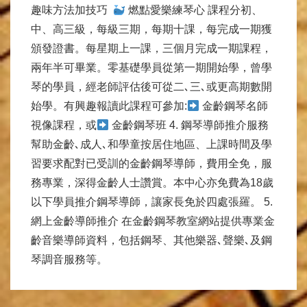
趣味方法加技巧
燃點愛樂練琴心 課程分初、
中、高三級，每級三期，每期十課，每完成一期獲
頒發證書。每星期上一課，三個月完成一期課程，
兩年半可畢業。零基礎學員從第一期開始學，曾學
琴的學員，經老師評估後可從二､三､或更高期數開
始學。有興趣報讀此課程可參加:
金齡鋼琴名師
視像課程，或
金齡鋼琴班 4. 鋼琴導師推介服務
幫助金齡､成人､和學童按居住地區、上課時間及學
習要求配對已受訓的金齡鋼琴導師，費用全免，服
務專業，深得金齡人士讚賞。本中心亦免費為18歲
以下學員推介鋼琴導師，讓家長免於四處張羅。 5.
網上金齡導師推介 在金齡鋼琴教室網站提供專業金
齡音樂導師資料，包括鋼琴、其他樂器､聲樂､及鋼
琴調音服務等。