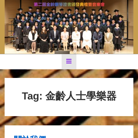
↓
Skip
to
Main
Content
Main
MENU
Navigation
Tag:
金齡人士學樂器