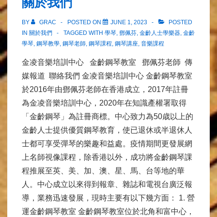
關於我們
BY
GRAC
POSTED ON
JUNE 1, 2023
POSTED
IN
關於我們
TAGGED WITH
學琴
,
鄧佩芬
,
金齡人士學樂器
,
金齡
學琴
,
鋼琴教學
,
鋼琴老師
,
鋼琴課程
,
鋼琴講座
,
音樂課程
金凌音樂培訓中心 金齡鋼琴教室 鄧佩芬老師 傳
媒報道 聯絡我們 金凌音樂培訓中心 金齡鋼琴教室
於2016年由鄧佩芬老師在香港成立，2017年註冊
為金凌音樂培訓中心，2020年在知識產權署取得
「金齡鋼琴」為註冊商標。中心致力為50歳以上的
金齡人士提供優質鋼琴教育，使已退休或半退休人
士都可享受彈琴的樂趣和益處。疫情期間更發展網
上名師視像課程，除香港以外，成功將金齡鋼琴課
程推展至英、美、加、澳、星、馬、台等地的華
人。中心成立以來得到報章、雜誌和電視台廣泛報
導，業務迅速發展，現時主要有以下幾方面： 1. 營
運金齡鋼琴教室 金齡鋼琴教室位於北角和富中心，