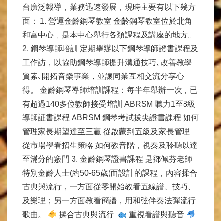
台廣泛報導，業務迅速發展，現時主要有以下幾方
面： 1. 營運金齡鋼琴教室 金齡鋼琴教室位於北角
和富中心，是本中心舉行各類課程及講座的地方。
2. 鋼琴導師培訓 定期舉辦以下鋼琴導師證書課程及
工作訪，以協助鋼琴導師提升溝通技巧､改善教學
質素､開拓音樂事業，並讓同業互相交流分享心
得。 金齡鋼琴導師培訓課程：每半年舉辦一次，已
有超過140多位教師接受培訓 ABRSM 聽力1至8級
導師証書課程 ABRSM 鋼琴考試拔尖證書課程 如何
管理家長期望達至三贏 從啟蒙到五級及家長管理
從市場學看招生策略 如何教音階，視奏及聆聽以達
至滿分的竅門 3. 金齡鋼琴證書課程 是鄧佩芬老師
特別金齡人士(約50-65歲)而設計的課程，內容揉合
古典與流行，一方面從零開始教看五線譜、技巧、
及樂理；另一方面教看簡譜，用和弦伴奏法彈流行
歌曲。
揉合古典與流行
重視看譜與聽音