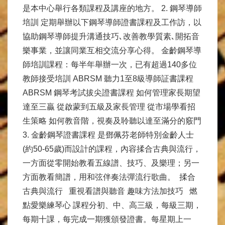
是本中心舉行各類課程及講座的地方。 2. 鋼琴導師
培訓 定期舉辦以下鋼琴導師證書課程及工作訪，以
協助鋼琴導師提升溝通技巧､改善教學質素､開拓音
樂事業，並讓同業互相交流分享心得。 金齡鋼琴導
師培訓課程：每半年舉辦一次，已有超過140多位
教師接受培訓 ABRSM 聽力1至8級導師証書課程
ABRSM 鋼琴考試拔尖證書課程 如何管理家長期望
達至三贏 從啟蒙到五級及家長管理 從市場學看招
生策略 如何教音階，視奏及聆聽以達至滿分的竅門
3. 金齡鋼琴證書課程 是鄧佩芬老師特別金齡人士
(約50-65歲)而設計的課程，內容揉合古典與流行，
一方面從零開始教看五線譜、技巧、及樂理；另一
方面教看簡譜，用和弦伴奏法彈流行歌曲。 揉合
古典與流行 重視看譜與聽音 趣味方法加技巧 燃
點愛樂練琴心 課程分初、中、高三級，每級三期，
每期十課，每完成一期獲頒發證書。每星期上一