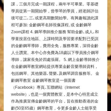
課，三個月完成一期課程，兩年半可畢業。零基礎
學員從第一期開始學，曾學琴的學員，經老師評估
後可從二､三､或更高期數開始學。有興趣報讀此課
程可參加: 金齡鋼琴名師視像課程, 或 金齡鋼琴
Zoom課程 4. 鋼琴導師推介服務 幫助金齡､成人､和
學童按居住地區、上課時間及學習要求配對已受訓
的金齡鋼琴導師，費用全免，服務專業，深得金齡
人士讚賞。本中心亦免費為18歲以下學員推介鋼琴
導師，讓家長免於四處張羅。 5. 網上金齡導師推介
在金齡鋼琴教室網站提供專業金齡音樂導師資料，
包括鋼琴、其他樂器､聲樂､及鋼琴調音服務等。 金
齡鋼琴教室 金齡鋼琴教室是一個面書
（Facebook）專頁､互聯網站（Internet
website）､也是一個實體教室，是本中心特意成立
作為推廣宣傳金齡鋼琴的平台，旨在推動香港的金
齡(50至65歳）鋼琴教育，令更多金齡人士能享受