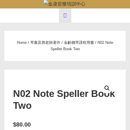
↓
Main
Skip
MENU
to
Navigation
Main
Content
Home
/
琴書及鄧老師著作
/
金齡鋼琴課程用書
/ N02 Note
Speller Book Two
N02 Note Speller Book
Two
$
80.00