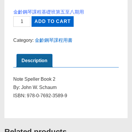
金齡鋼琴課程基礎班第五至八期用
N02
ADD TO CART
Note
Speller
Category:
金齡鋼琴課程用書
Book
Two
Description
quantity
Note Speller Book 2
By: John W. Schaum
ISBN: 978-0-7692-3589-9
Related products