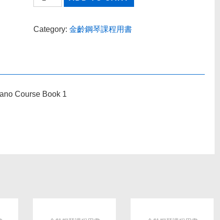
Adult
Piano
Category:
金齡鋼琴課程用書
Adventures
Book
1
quantity
Piano Course Book 1