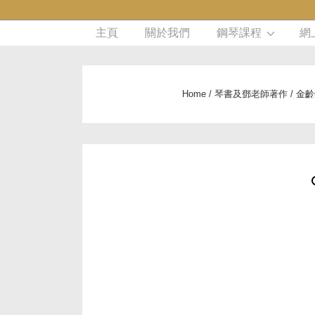
↓
Main
Skip
主頁
關於我們
鋼琴課程
網
to
Navigation
Main
Content
Home
/
琴書及鄧老師著作
/
金齡