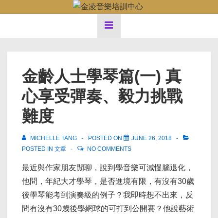
↓
Main
Skip
MENU
to
Navigation
Main
Content
金齡人士學琴篇(一) 真
心享受彈奏、毅力挑戰
難度
MICHELLE TANG
POSTED ON
JUNE 26, 2018
POSTED IN
文章
NO COMMENTS
最近與作家朋友閒聊，說到學音樂可減慢腦退化，
他問，年紀大才學琴，是否進境有限，有沒有30歲
後學琴能考到演奏級的例子？我即時想不出來，反
問有沒有30歳後學網球的可打到公開賽？他說藝術