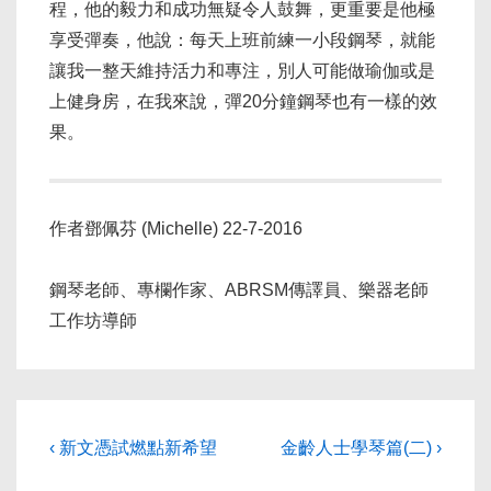
程，他的毅力和成功無疑令人鼓舞，更重要是他極
享受彈奏，他說：每天上班前練一小段鋼琴，就能
讓我一整天維持活力和專注，別人可能做瑜伽或是
上健身房，在我來說，彈20分鐘鋼琴也有一樣的效
果。
作者鄧佩芬 (Michelle) 22-7-2016
鋼琴老師、專欄作家、ABRSM傳譯員、樂器老師
工作坊導師
Post
Previous
Next
‹ 新文憑試燃點新希望
金齡人士學琴篇(二) ›
Post
Post
navigation