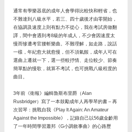
通常有學樂器底的成年人會學得比較快和輕省，也
不難達到八級水平，若三、四十歲後才由零開始，
在協調及速度上則有點力不從心，我在考試房做翻
譯，間中會遇到考8級的年成人，不少會因速度太
慢而慘遭考官腰斬樂曲。不難理解，如走路，說話
一樣，年紀愈大就愈慢，但不須氣餒，成年人可在
選曲上遷就一下，選一些較抒情、走位較少、節奏
簡單點的慢歌，就算不考試，也可挑戰八級程度的
曲目。
3年前《衛報》編輯魯斯布里爵（Alan
Rusbridger）寫了一本鼓勵成年人再學琴的書 – 再
次習琴：挑戰自我《Play It Again: An Amateur
Against the Impossible》，記錄自己以56歲金齡用
了一年時間學習蕭邦《G小調敘事曲》的心路歷