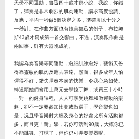
天份不同運動，魯迅四十歲才寫小說。我說，你錯
了，彈奏是非常劇烈的肌肉運動，講求高度協調、
反應，平均一秒做5個決定之多，準確度以十分之
一秒計。在作曲方面也有媲美魯迅的例子，布拉姆
斯43歲才寫成第一首交響曲，不過，演奏跟作曲是
兩回事，鮮有大器晚成的。
我認為奏音樂等同運動，愈細訓練愈好，藝術天份
得靠靈敏的肌肉反應去表達。然而，很多成年人怕
彈得不好，錯失彈奏本身的快樂，令我心急如焚。
轉過頭她們會用上萬元去學拉丁舞，或買三十小時
一對一的健身課程。人人可享受跳舞和做運動的樂
趣，卻不一定要參加比賽或做選手，學音樂也如
是，况且學音樂對大腦及身心的好處比所有活動都
多，而且更「耐」學，若你可活到90歲，大概你已
不能跳舞、打球了，但你仍可彈奏樂器呢。