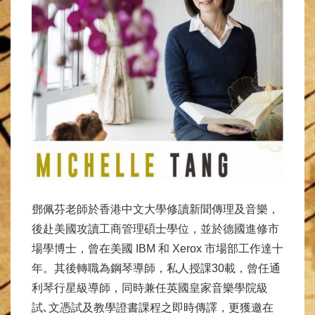
鄧佩芬老師於香港中文大學修讀新聞傳理及音樂，
後赴美國攻讀工商管理碩士學位，並於德國進修市
場學博士，曾在美國 IBM 和 Xerox 市場部工作達十
年。其後轉職為鋼琴導師，私人授課30載，曾任通
利琴行星級導師，同時兼任英國皇家音樂學院級
試､文憑試及教學證書課程之即時傳譯，更獲邀在