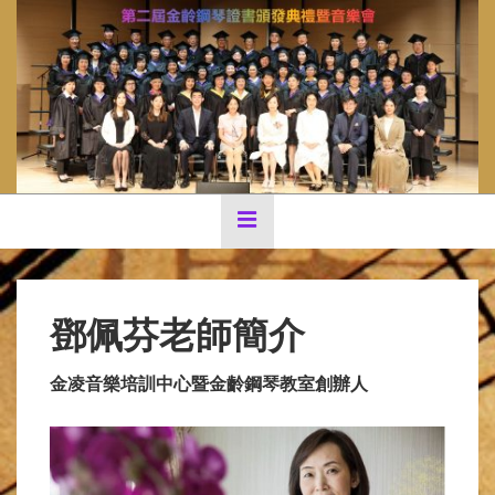
↓
Skip
to
Main
Content
Main
MENU
Navigation
鄧佩芬老師簡介
金凌音樂培訓中心暨金齡鋼琴教室創辦人