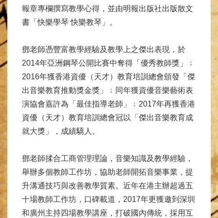
報章專欄撰寫教學心得，並由明報出版社出版散文
書「快樂學琴 快樂教琴」。
鄧老師憑豐富教學經驗及教學上之傑出表現，於
2014年亞洲鋼琴公開比賽中奪得「優秀教師獎」﹔
2016年獲香港資優（天才）教育培訓總會頒發「傑
出音樂教育推動獎金獎」﹔同年獲資優音樂藝術表
演協會嘉許為「最佳指導老師」﹔2017年再獲香港
資優（天才）教育培訓總會冠以「傑出音樂教育成
就大獎」，成績驕人。
鄧老師揉合工商管理理論，音樂知識及教學經驗，
舉辦多個教師工作坊，協助老師開拓音樂事業，提
升溝通技巧與改善教學質素。近年在港主辦超過五
十場教師工作坊，口碑載道，2017年更獲邀到深圳
和廣州主持四場教學講座，打破國內傳統，採用互