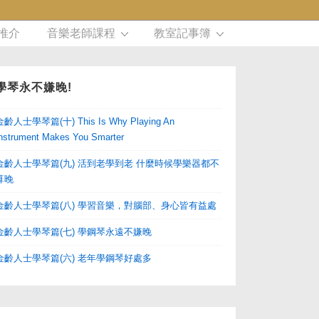
推介
音樂老師課程
教室記事簿
學琴永不嫌晚!
金齡人士學琴篇(十) This Is Why Playing An
nstrument Makes You Smarter
金齡人士學琴篇(九) 活到老學到老 什麼時候學樂器都不
算晚
金齡人士學琴篇(八) 學習音樂，對腦部、身心皆有益處
金齡人士學琴篇(七) 學鋼琴永遠不嫌晚
金齡人士學琴篇(六) 老年學鋼琴好處多