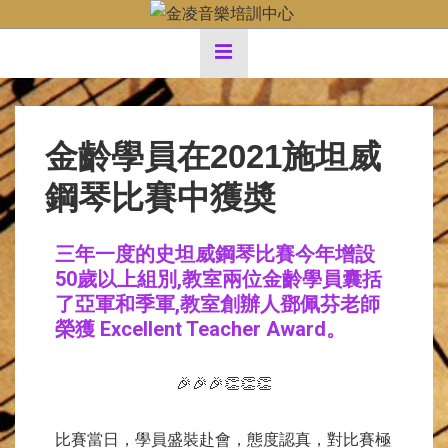
金齡學員在2021施坦威
鋼琴比賽中獲奬
三年一度的史坦威鋼琴比賽今年增設
50歲以上組別,教室兩位金齡學員囊括
了亞軍和季軍,教室創辦人鄧佩芬老師
榮獲 Excellent Teacher Award。
🎉🎉🎉👏👏👏
比賽當日，學員盛裝赴會，態度認真，對比賽極