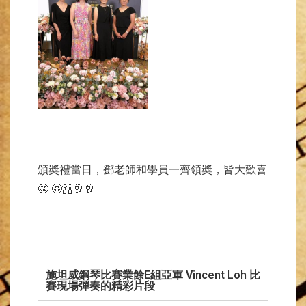
頒奬禮當日，鄧老師和學員一齊領奬，皆大歡喜
🤩 🤩🍾🍾🥂🥂
施坦威鋼琴比賽業餘E組亞軍 Vincent Loh 比
賽現場彈奏的精彩片段