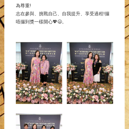
為尊重!
志在參與、挑戰自己、自我提升、享受過程!攞
唔攞到獎一樣開心💖😃。